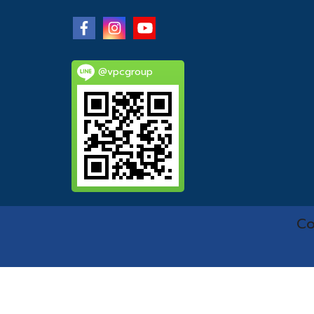
@vpcgroup
Co