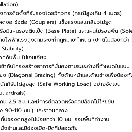
llation)
ารติดตั้งที่รับรองโดยวิศวกร (กรณีสูงเกิน 4 เมตร)
ไม่คดงอ ข้อต่อ (Couplers) แข็งแรงและเกลียวไม่รูด
่น หรือมีแผ่นรองตีนเป็ด (Base Plate) และแผ่นไม้รองพื้น (S
สายไฟฟ้าแรงสูงตามระยะที่กฎหมายกำหนด (ปกติไม่น้อยกว่า 
Stability)
ฉากกับพื้น ไม่เอนเอียง
านเข้ากับโครงสร้างอาคารที่มั่นคงตามระยะห่างที่กำหนดในแบบ
ทแยง (Diagonal Bracing) ทั้งด้านหน้าและด้านข้างเพื่อป้องก
หนักที่รับได้สูงสุด (Safe Working Load) อย่างชัดเจน
Guardrails)
างกันเกิน 2.5 ซม. และมีการยึดลวดหรือคลิปล็อกไม่ให้ขยับ
(สูง 90-110 ซม.) และราวนกลาง
กั้นของตกสูงไม่น้อยกว่า 10 ซม. รอบพื้นที่ทำงาน
นั่งร้านและมีช่องเปิด-ปิดที่ปลอดภัย