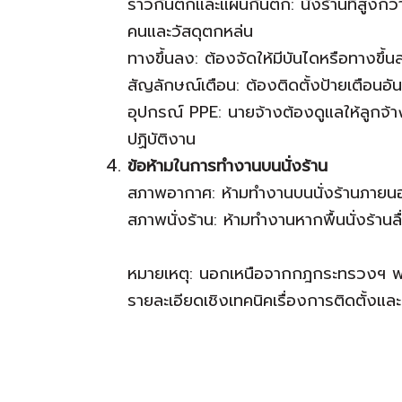
ราวกันตกและแผ่นกันตก: นั่งร้านที่สูงกว่
คนและวัสดุตกหล่น
ทางขึ้นลง: ต้องจัดให้มีบันไดหรือทางขึ้
สัญลักษณ์เตือน: ต้องติดตั้งป้ายเตือนอ
อุปกรณ์ PPE: นายจ้างต้องดูแลให้ลูกจ้า
ปฏิบัติงาน
ข้อห้ามในการทำงานบนนั่งร้าน
สภาพอากาศ: ห้ามทำงานบนนั่งร้านภาย
สภาพนั่งร้าน: ห้ามทำงานหากพื้นนั่งร้าน
หมายเหตุ: นอกเหนือจากกฎกระทรวงฯ พ.ศ
รายละเอียดเชิงเทคนิคเรื่องการติดตั้ง